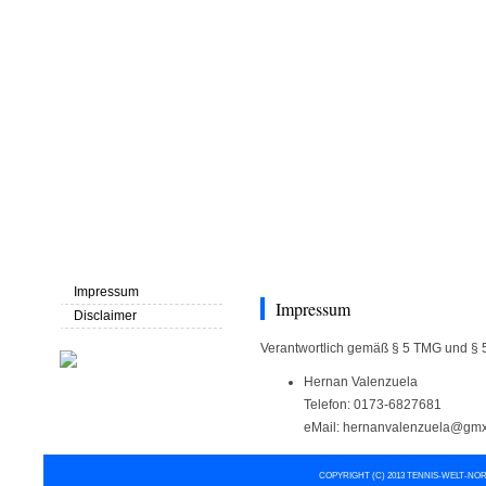
Home
über uns
Trainerteam
Kontakt
Impressum
Impressum
Disclaimer
Verantwortlich gemäß § 5 TMG und § 
Hernan Valenzuela
Telefon: 0173-6827681
eMail: hernanvalenzuela@gm
COPYRIGHT (C) 2013 TENNIS-WELT-NOR