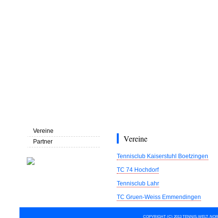
Home
über uns
Trainerteam
Kontakt
Vereine
Vereine
Partner
Tennisclub Kaiserstuhl Boetzingen
TC 74 Hochdorf
Tennisclub Lahr
TC Gruen-Weiss Emmendingen
COPYRIGHT (C) 2013 TENNIS-WELT-NOR